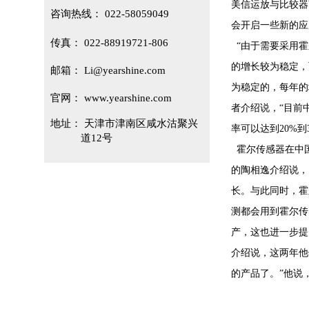
美信运放与比较器商
咨询热线：
022-58059049
会开启一些新的应
传真：
022-88919721-806
“由于需要采用霍
的增长较为稳定，
邮箱：
Li
@yearshine.com
为稳定的，每年的
官网：
www.yearshine.com
者介绍说，“目前
地址：
天津市津南区咸水沽聚兴
率可以达到20%
道12
号
霍尔传感器在中国
的陶相逸介绍说，
长。与此同时，霍
测都会用到霍尔传
产，这也进一步提
介绍说，这两年他
的产品了。”他说